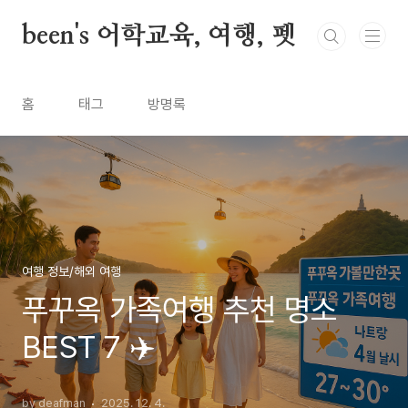
본문 바로가기
been's 어학교육, 여행, 펫
홈
태그
방명록
여행 정보/해외 여행
푸꾸옥 가족여행 추천 명소
BEST 7 ✈️
by deafman
2025. 12. 4.