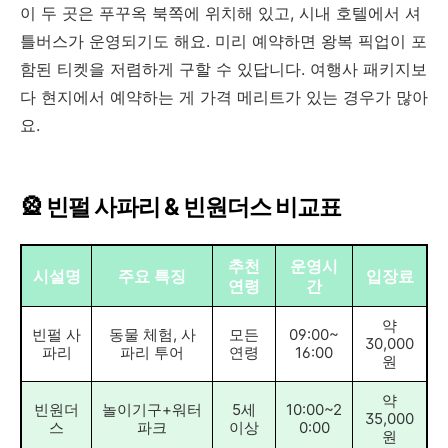
이 두 곳은 푸꾸옥 북쪽에 위치해 있고, 시내 호텔에서 셔
틀버스가 운영되기도 해요. 미리 예약하면 왕복 픽업이 포
함된 티켓을 저렴하게 구할 수 있답니다. 여행사 패키지보
다 현지에서 예약하는 게 가격 메리트가 있는 경우가 많아
요.
🎡 빈펄 사파리 & 빈원더스 비교표
추천
운영시
시설명
주요 특징
입장료
연령
간
약
빈펄 사
동물 체험, 사
모든
09:00~
30,000
파리
파리 투어
연령
16:00
원
약
빈원더
놀이기구+워터
5세
10:00~2
35,000
스
파크
이상
0:00
원