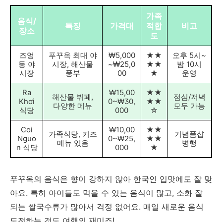
가족
음식/
특징
가격대
적합
비고
장소
도
즈엉
푸꾸옥 최대 야
₩5,000
★★
오후 5시~
동 야
시장, 해산물
~₩25,0
★★
밤 10시
시장
풍부
00
★
운영
Ra
₩15,00
★★
해산물 뷔페,
점심/저녁
Khơi
0~₩30,
★★
다양한 메뉴
모두 가능
식당
000
☆
Coi
₩10,00
★★
가족식당, 키즈
기념품샵
Nguo
0~₩25,
★★
메뉴 있음
병행
n 식당
000
★
푸꾸옥의 음식은 향이 강하지 않아 한국인 입맛에도 잘 맞
아요. 특히 아이들도 먹을 수 있는 음식이 많고, 소화 잘
되는 쌀국수류가 많아서 걱정 없어요. 매일 새로운 음식
도전하는 것도 여행의 재미죠!