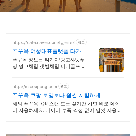
https://cafe.naver.com/fgjenis2
광고
푸꾸옥 여행대표플랫폼 타가자
망고무제한뷔페 망고푸딩만들
푸꾸옥 정보는 타가자!망고샤벳푸
기
딩 망고체험 갯벌체험 미니골프 단
독호핑투어 교민맛집
http://m.coupang.com
광고
푸꾸옥 쿠팡 로밍보다 훨씬 저렴하게
해외 푸꾸옥, QR 스캔 또는 꽂기만 하면 바로 데이
터 사용하세요. 데이터 부족 걱정 없이 맘껏 사용!
와우회원 캐시 적립 혜택도 놓치지 마세요.