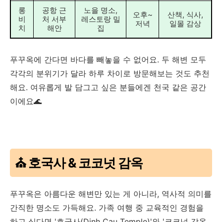
롱
공항 근
노을 명소,
오후~
산책, 식사,
비
처 서부
레스토랑 밀
저녁
일몰 감상
치
해안
집
푸꾸옥에 간다면 바다를 빼놓을 수 없어요. 두 해변 모두
각각의 분위기가 달라 하루 차이로 방문해보는 것도 추천
해요. 여유롭게 발 담그고 싶은 분들에겐 천국 같은 공간
이에요🌊
⛪ 호국사 & 코코넛 감옥
푸꾸옥은 아름다운 해변만 있는 게 아니라, 역사적 의미를
간직한 명소도 가득해요. 가족 여행 중 교육적인 경험을
하고 싶다면 '호국사(Dinh Cau Temple)'와 '코코넛 감옥