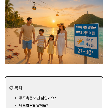
📋 목차
푸꾸옥은 어떤 섬인가요?
나트랑 4월 날씨는?