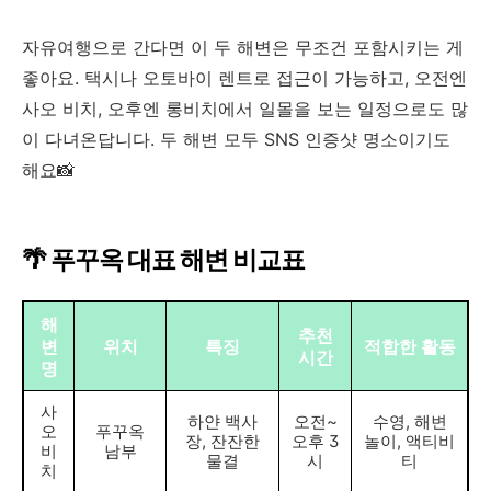
자유여행으로 간다면 이 두 해변은 무조건 포함시키는 게
좋아요. 택시나 오토바이 렌트로 접근이 가능하고, 오전엔
사오 비치, 오후엔 롱비치에서 일몰을 보는 일정으로도 많
이 다녀온답니다. 두 해변 모두 SNS 인증샷 명소이기도
해요📸
🌴 푸꾸옥 대표 해변 비교표
해
추천
변
위치
특징
적합한 활동
시간
명
사
하얀 백사
오전~
수영, 해변
오
푸꾸옥
장, 잔잔한
오후 3
놀이, 액티비
비
남부
물결
시
티
치