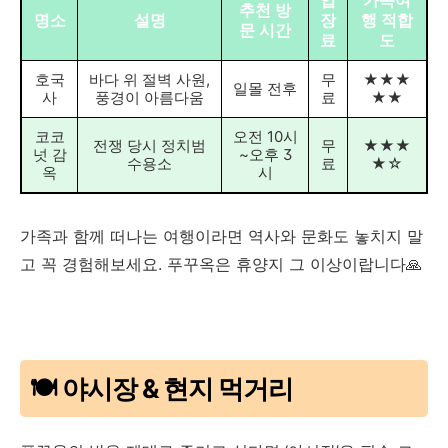
추천 방
명소
설명
장
행 적합
문 시간
료
도
호국
바다 위 절벽 사원,
무
★★★
일몰 전후
사
풍경이 아름다움
료
★★
코코
오전 10시
전쟁 당시 정치범
무
★★★
넛 감
~오후 3
수용소
료
★☆
옥
시
가족과 함께 떠나는 여행이라면 역사와 문화도 놓치지 말
고 꼭 경험해보세요. 푸꾸옥은 휴양지 그 이상이랍니다🙏
🍽️ 야시장 & 현지 먹거리